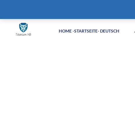
+86-51258687904
info@titaniumhb.com
HOME -STARTSEITE- DEUTSCH